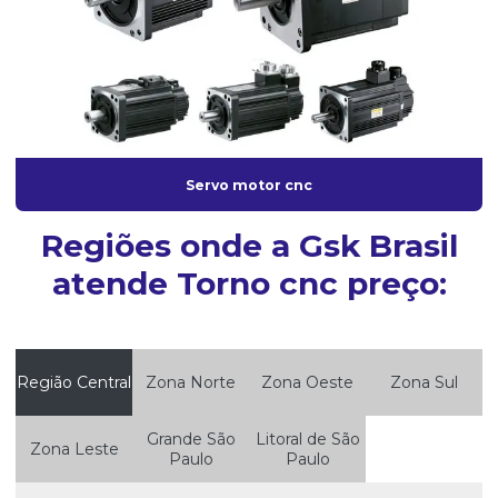
Servo motor cnc
Regiões onde a Gsk Brasil
atende Torno cnc preço:
Região Central
Zona Norte
Zona Oeste
Zona Sul
Grande São
Litoral de São
Zona Leste
Paulo
Paulo