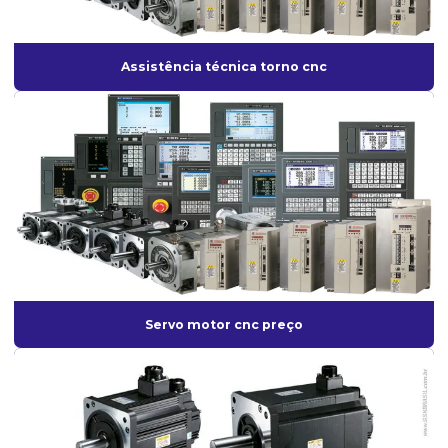
Robô de solda automática
Robô de solda preço
Assistência técnica torno cnc
Serviços de retrofit
Servo drive preço
Servo motor cnc
Servo motor cnc preço
Servo motor industrial
Servo motor preço
Servo motor spindle drive
Servo motor cnc preço
Torno cnc
Torno cnc preço
Venda de servo motor