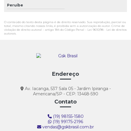
Peruíbe
O conteúdo do texto desta página é de direito reservado. Sua reprodução, parcial ou
total, mesmo citando nossos links, é proibida sem a autorização do autor. Crime de
violação de direito autoral – artigo 184 do Código Penal –
Lei 9610/98 - Lei de direitos
autorais
.
Endereço
Av. Iacanga, 537 Sala 05 - Jardim Ipiranga -
Americana/SP - CEP: 13468-590
Contato
(19) 98155-1580
(19) 99175-2196
vendas@gskbrasil.com.br