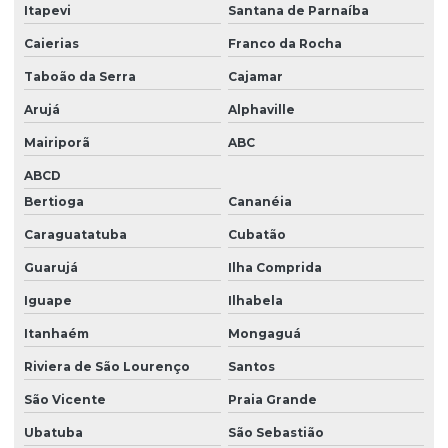
Itapevi
Santana de Parnaíba
Caierias
Franco da Rocha
Taboão da Serra
Cajamar
Arujá
Alphaville
Mairiporã
ABC
ABCD
Bertioga
Cananéia
Caraguatatuba
Cubatão
Guarujá
Ilha Comprida
Iguape
Ilhabela
Itanhaém
Mongaguá
Riviera de São Lourenço
Santos
São Vicente
Praia Grande
Ubatuba
São Sebastião