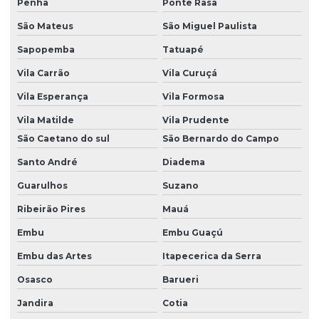
Penha
Ponte Rasa
São Mateus
São Miguel Paulista
Sapopemba
Tatuapé
Vila Carrão
Vila Curuçá
Vila Esperança
Vila Formosa
Vila Matilde
Vila Prudente
São Caetano do sul
São Bernardo do Campo
Santo André
Diadema
Guarulhos
Suzano
Ribeirão Pires
Mauá
Embu
Embu Guaçú
Embu das Artes
Itapecerica da Serra
Osasco
Barueri
Jandira
Cotia