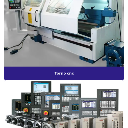
Motor spindle cnc
Motor spindle preço
Reforma de máquinas cnc
Reforma de máquinas operatrizes
Retrofit cnc
Retrofit de máquinas
Retrofit de máquinas industriais
Torno cnc
Retrofitting de máquinas
Revendedor de motor spindle
Robô cnc
Robô de paletização
Robô de paletização e polimento
Robô de solda