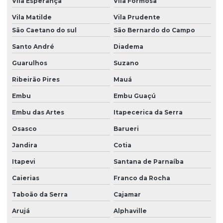
Vila Esperança
Vila Formosa
Vila Matilde
Vila Prudente
São Caetano do sul
São Bernardo do Campo
Santo André
Diadema
Guarulhos
Suzano
Ribeirão Pires
Mauá
Embu
Embu Guaçú
Embu das Artes
Itapecerica da Serra
Osasco
Barueri
Jandira
Cotia
Itapevi
Santana de Parnaíba
Caierias
Franco da Rocha
Taboão da Serra
Cajamar
Arujá
Alphaville