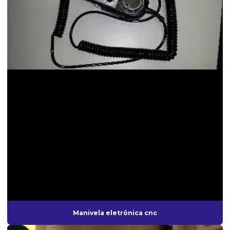
Revendedor de motor spindle
Robô cnc
Robô de paletização
Robô de paletização e polimento
Robô de solda
Robô de solda automática
Robô de solda preço
Serviços de retrofit
Servo drive preço
Servo motor cnc
Servo motor cnc preço
Servo motor industrial
Manivela eletrônica cnc
Servo motor preço