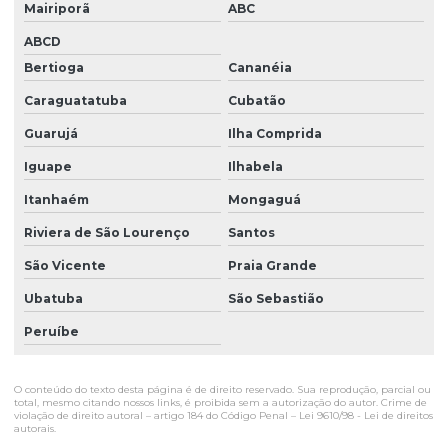
Mairiporã
ABC
ABCD
Bertioga
Cananéia
Caraguatatuba
Cubatão
Guarujá
Ilha Comprida
Iguape
Ilhabela
Itanhaém
Mongaguá
Riviera de São Lourenço
Santos
São Vicente
Praia Grande
Ubatuba
São Sebastião
Peruíbe
O conteúdo do texto desta página é de direito reservado. Sua reprodução, parcial ou
total, mesmo citando nossos links, é proibida sem a autorização do autor. Crime de
violação de direito autoral – artigo 184 do Código Penal –
Lei 9610/98 - Lei de direitos
autorais
.