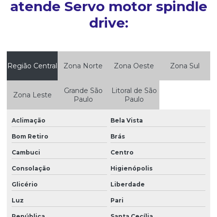
atende Servo motor spindle
drive:
Região Central
Zona Norte
Zona Oeste
Zona Sul
Grande São
Litoral de São
Zona Leste
Paulo
Paulo
Aclimação
Bela Vista
Bom Retiro
Brás
Cambuci
Centro
Consolação
Higienópolis
Glicério
Liberdade
Luz
Pari
República
Santa Cecília