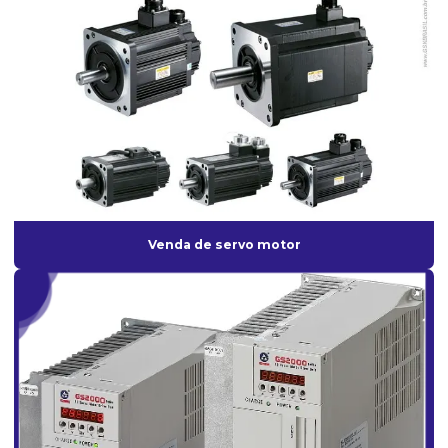
Motor spindle
Motor spindle cnc
Motor spindle preço
Reforma de máquinas cnc
Reforma de máquinas operatrizes
Retrofit cnc
Retrofit de máquinas
Venda de servo motor
Retrofit de máquinas industriais
Retrofitting de máquinas
Revendedor de motor spindle
Robô cnc
Robô de paletização