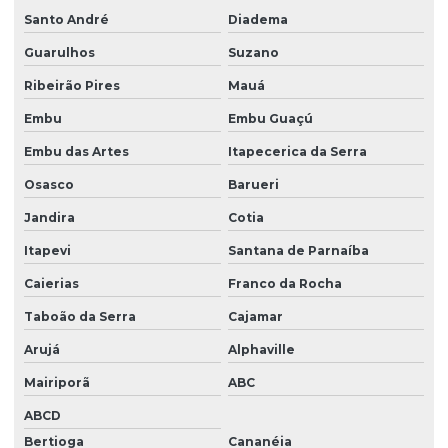
Santo André
Diadema
Guarulhos
Suzano
Ribeirão Pires
Mauá
Embu
Embu Guaçú
Embu das Artes
Itapecerica da Serra
Osasco
Barueri
Jandira
Cotia
Itapevi
Santana de Parnaíba
Caierias
Franco da Rocha
Taboão da Serra
Cajamar
Arujá
Alphaville
Mairiporã
ABC
ABCD
Bertioga
Cananéia