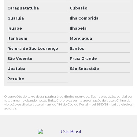
Caraguatatuba
Cubatão
Guarujá
Ilha Comprida
Iguape
Ilhabela
Itanhaém
Mongaguá
Riviera de São Lourenço
Santos
São Vicente
Praia Grande
Ubatuba
São Sebastião
Peruíbe
O conteúdo do texto desta página é de direito reservado. Sua reprodução, parcial ou
total, mesmo citando nossos links, é proibida sem a autorização do autor. Crime de
violação de direito autoral – artigo 184 do Código Penal –
Lei 9610/98 - Lei de direitos
autorais
.