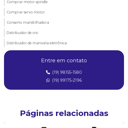
Comprar motor spindle
Comprar servo motor
Conserto mandrilhadora
Distribuidor de cnc
Distribuidor de manivela eletrônica
Distribuidor de motor spindle
Entre em contato
Distribuidor de servo motor
(19) 98155-1580
Distribuidor de servomotores
(19) 99175-2196
Manivela eletrônica
Manivela eletrônica cnc
Manivelas para tornos
Páginas relacionadas
Manutenção de máquinas cnc
Manutenção de máquinas operatrizes