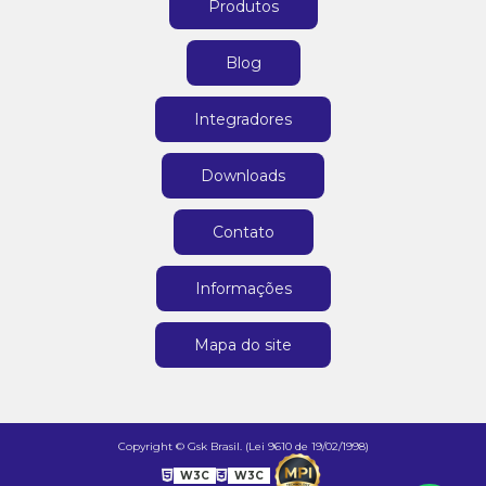
Produtos
Blog
Integradores
Downloads
Contato
Informações
Mapa do site
Copyright © Gsk Brasil. (Lei 9610 de 19/02/1998)
W3C
W3C