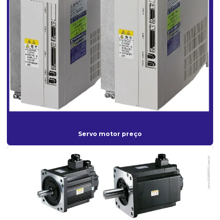
Robô de paletização e polimento
Robô de solda
Robô de solda automática
Robô de solda preço
Serviços de retrofit
Servo drive preço
Servo motor cnc
Servo motor cnc preço
Servo motor preço
Servo motor industrial
Servo motor preço
Servo motor spindle drive
Torno cnc
Torno cnc preço